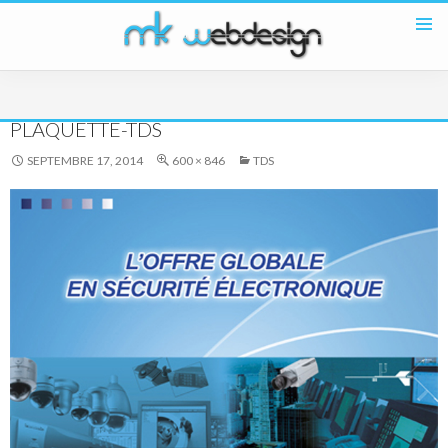
SKIP
TO
PRIMAR
CONTENT
MENU
PLAQUETTE-TDS
SEPTEMBRE 17, 2014
600 × 846
TDS