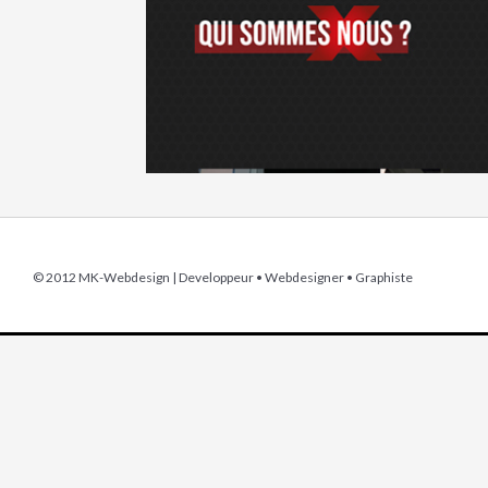
© 2012 MK-Webdesign | Developpeur
•
Webdesigner
•
Graphiste
Une questi
ECRIVE
[contact-form-7 id="46" title="Contact"]