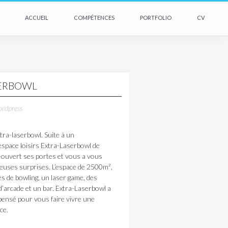
SKIP TO CONTENT
ACCUEIL
COMPÉTENCES
PORTFOLIO
CV
SERBOWL
ordpress
tra-laserbowl. Suite à un
espace loisirs Extra-Laserbowl de
ré-ouvert ses portes et vous a vous
uses surprises. L’espace de 2500m²,
s de bowling, un laser game, des
e d’arcade et un bar. Extra-Laserbowl a
pensé pour vous faire vivre une
ce.