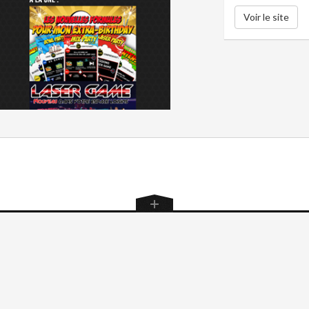
Voir le site
on ?
Z-MOI !