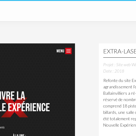
EXTRA-LA
Projet : Site web W
Date : 2018
Refonte du site Ex
agrandissement l’
Ballainvilliers a 
réservé de nombre
comprend 18 piste
billards, une sall
été totalement re
Nouvelle Expérien