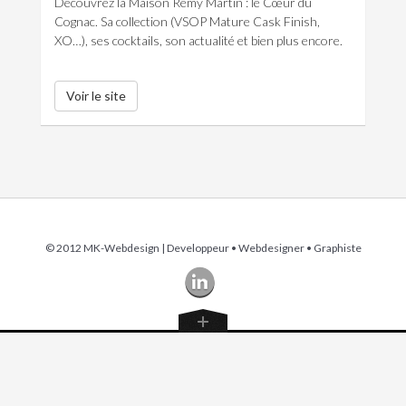
Découvrez la Maison Rémy Martin : le Cœur du
Cognac. Sa collection (VSOP Mature Cask Finish,
XO…), ses cocktails, son actualité et bien plus encore.
Voir le site
© 2012 MK-Webdesign | Developpeur
•
Webdesigner
•
Graphiste
Une question ?
ECRIVEZ-MOI !